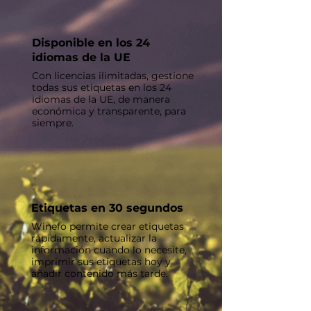
Disponible en los 24
idiomas de la UE
Con licencias ilimitadas, gestione
todas sus etiquetas en los 24
idiomas de la UE, de manera
económica y transparente, para
siempre.
Etiquetas en 30 segundos
Winefo permite crear etiquetas
rápidamente, actualizar la
información cuando lo necesite,
imprimir sus etiquetas hoy y
añadir contenido más tarde.