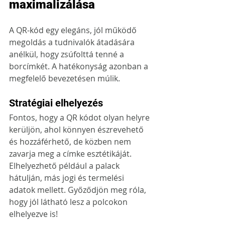
maximalizálása
A QR-kód egy elegáns, jól működő 
megoldás a tudnivalók átadására 
anélkül, hogy zsúfolttá tenné a 
borcímkét. A hatékonyság azonban a 
megfelelő bevezetésen múlik.
Stratégiai elhelyezés
Fontos, hogy a QR kódot olyan helyre 
kerüljön, ahol könnyen észrevehető 
és hozzáférhető, de közben nem 
zavarja meg a címke esztétikáját. 
Elhelyezhető például a palack 
hátulján, más jogi és termelési 
adatok mellett. Győződjön meg róla, 
hogy jól látható lesz a polcokon 
elhelyezve is!