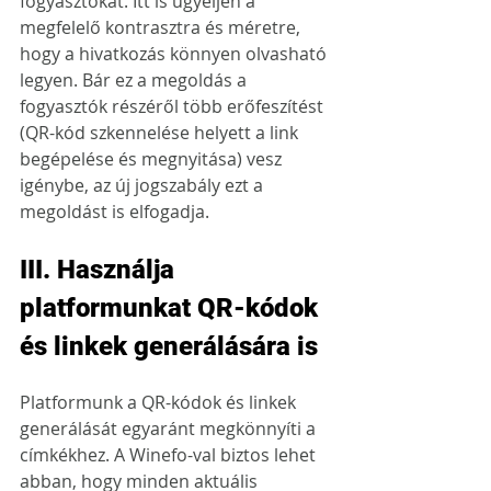
fogyasztókat. Itt is ügyeljen a 
megfelelő kontrasztra és méretre, 
hogy a hivatkozás könnyen olvasható 
legyen. Bár ez a megoldás a 
fogyasztók részéről több erőfeszítést 
(QR-kód szkennelése helyett a link 
begépelése és megnyitása) vesz 
igénybe, az új jogszabály ezt a 
megoldást is elfogadja.
III. Használja 
platformunkat QR-kódok 
és linkek generálására is
Platformunk a QR-kódok és linkek 
generálását egyaránt megkönnyíti a 
címkékhez. A Winefo-val biztos lehet 
abban, hogy minden aktuális 