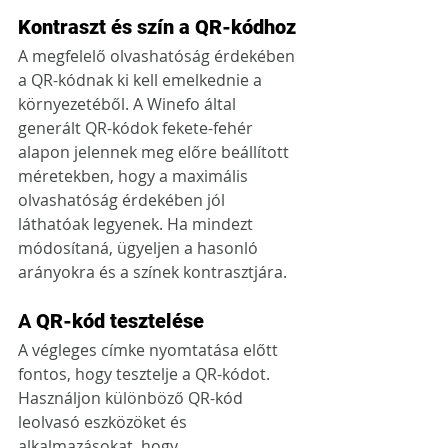
Kontraszt és szín a QR-kódhoz
A megfelelő olvashatóság érdekében 
a QR-kódnak ki kell emelkednie a 
környezetéből. A Winefo által 
generált QR-kódok fekete-fehér 
alapon jelennek meg előre beállított 
méretekben, hogy a maximális 
olvashatóság érdekében jól 
láthatóak legyenek. Ha mindezt 
módosítaná, ügyeljen a hasonló 
arányokra és a színek kontrasztjára.
A 
QR-kód tesztelése
A végleges címke nyomtatása előtt 
fontos, hogy tesztelje a QR-kódot. 
Használjon különböző QR-kód 
leolvasó eszközöket és 
alkalmazásokat, hogy 