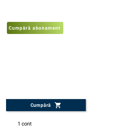
ale UE.
Cumpără abonament
250€
pe an
Cumpără
1 cont