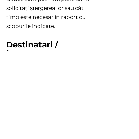
solicitați ștergerea lor sau cât
timp este necesar în raport cu
scopurile indicate.
Destinatari /
Împuterniciți
Twilio Inc. (SendGrid) — servicii
e-mail (Irlanda)
Google Analytics (Google Inc.) —
analiză web (Irlanda)
WIX.com Ltd — infrastructură și
găzduire (Irlanda)
Navigarea pe site