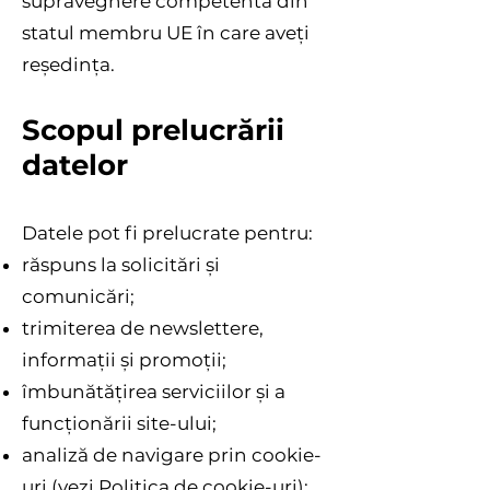
supraveghere competentă din
statul membru UE în care aveți
reședința.
Scopul prelucrării
datelor
Datele pot fi prelucrate pentru:
răspuns la solicitări și
comunicări;
trimiterea de newslettere,
informații și promoții;
îmbunătățirea serviciilor și a
funcționării site-ului;
analiză de navigare prin cookie-
uri (vezi Politica de cookie-uri);