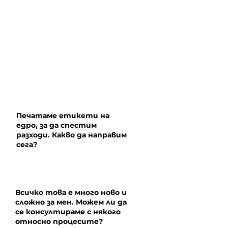
Ако има нещо, което ви
интересува и за което не
сме писали на нашия
уебсайт, свържете се с
нас още днес
!
Печатаме етикети на
едро, за да спестим
разходи. Какво да направим
сега?
Всичко това е много ново и
сложно за мен. Можем ли да
се консултираме с някого
относно процесите?