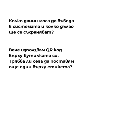
Колко данни мога да въведа
в системата и колко дълго
ще се съхраняват?
Вече използвам QR код
върху бутилката си.
Трябва ли сега да поставям
още един върху етикета?
На колко езика трябва да
предлагам информацията?