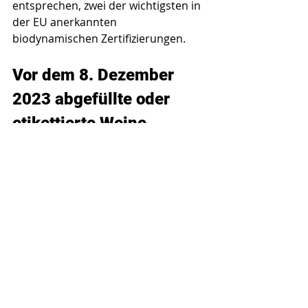
entsprechen, zwei der wichtigsten in 
der EU anerkannten 
biodynamischen Zertifizierungen.
Vor dem 8. Dezember 
2023 abgefüllte oder 
etikettierte Weine
Die neuen Etikettierungsvorschriften 
gelten nicht für Weinflaschen, die vor 
dem 8. Dezember 2023 abgefüllt und 
etikettiert wurden. Das bedeutet, 
dass Weinflaschen, die vor diesem 
Datum hergestellt und etikettiert 
wurden, nicht unter die neuen 
Etikettierungsvorschriften der 
Verordnung (EU) 2021/2117 fallen. 